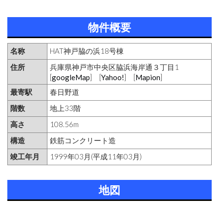
物件概要
名称
HAT神戸脇の浜18号棟
住所
兵庫県神戸市中央区脇浜海岸通３丁目1
[
googleMap
] [
Yahoo!
] [
Mapion
]
最寄駅
春日野道
階数
地上33階
高さ
108.56m
構造
鉄筋コンクリート造
竣工年月
1999年03月(平成11年03月)
地図