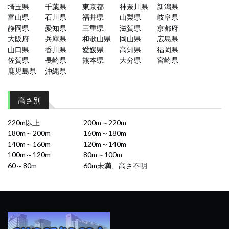
埼玉県
千葉県
東京都
神奈川県
新潟県
富山県
石川県
福井県
山梨県
岐阜県
静岡県
愛知県
三重県
滋賀県
京都府
大阪府
兵庫県
和歌山県
岡山県
広島県
山口県
香川県
愛媛県
高知県
福岡県
佐賀県
長崎県
熊本県
大分県
宮崎県
鹿児島県
沖縄県
高さ別
220m以上
200m～220m
180m～200m
160m～180m
140m～160m
120m～140m
100m～120m
80m～100m
60～80m
60m未満、高さ不明