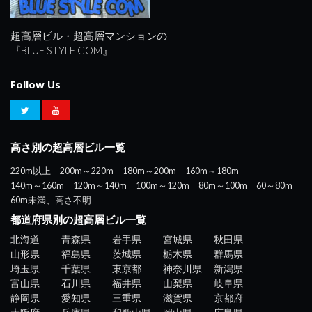
超高層ビル・超高層マンションの
『BLUE STYLE COM』
Follow Us
高さ別の超高層ビル一覧
220m以上
200m～220m
180m～200m
160m～180m
140m～160m
120m～140m
100m～120m
80m～100m
60～80m
60m未満、高さ不明
都道府県別の超高層ビル一覧
北海道
青森県
岩手県
宮城県
秋田県
山形県
福島県
茨城県
栃木県
群馬県
埼玉県
千葉県
東京都
神奈川県
新潟県
富山県
石川県
福井県
山梨県
岐阜県
静岡県
愛知県
三重県
滋賀県
京都府