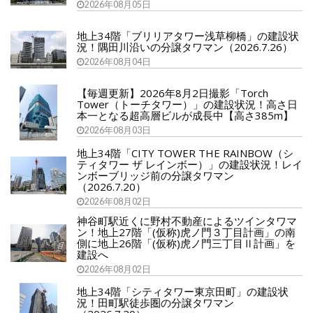
2026年08月05日
地上34階「ブリリアタワー浅草柳橋」の建設状
況！隅田川沿いの分譲タワマン（2026.7.26）
2026年08月04日
【毎週更新】2026年8月2日撮影「Torch
Tower（トーチタワー）」の建設状況！高さ日
本一となる超高層ビルが成長中【高さ385m】
2026年08月03日
地上34階「CITY TOWER THE RAINBOW（シ
ティタワー ザ レインボー）」の建設状況！レイ
ンボーブリッジ前の分譲タワマン
（2026.7.20）
2026年08月02日
神谷町駅近くに野村不動産によるツインタワマ
ン！地上27階「(仮称)虎ノ門３丁目計画」の南
側に地上26階「(仮称)虎ノ門三丁目Ⅱ計画」を
建設へ
2026年08月02日
地上34階「シティタワー東京田町」の建設状
況！田町駅徒歩圏の分譲タワマン