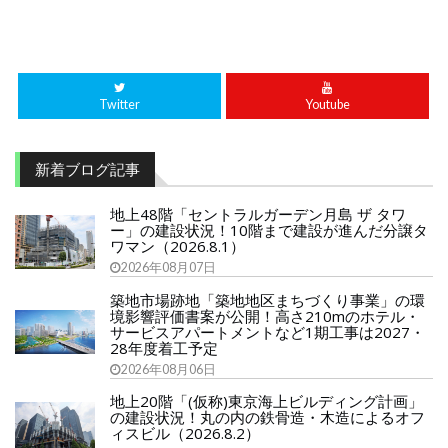
Twitter
Youtube
新着ブログ記事
地上48階「セントラルガーデン月島 ザ タワ
ー」の建設状況！10階まで建設が進んだ分譲タ
ワマン（2026.8.1）
2026年08月07日
築地市場跡地「築地地区まちづくり事業」の環
境影響評価書案が公開！高さ210mのホテル・
サービスアパートメントなど1期工事は2027・
28年度着工予定
2026年08月06日
地上20階「(仮称)東京海上ビルディング計画」
の建設状況！丸の内の鉄骨造・木造によるオフ
ィスビル（2026.8.2）